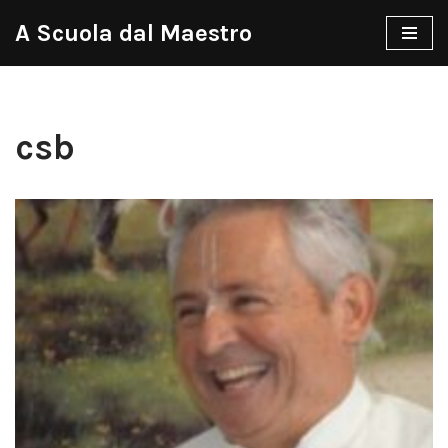
A Scuola dal Maestro
Vai
al
contenuto
csb