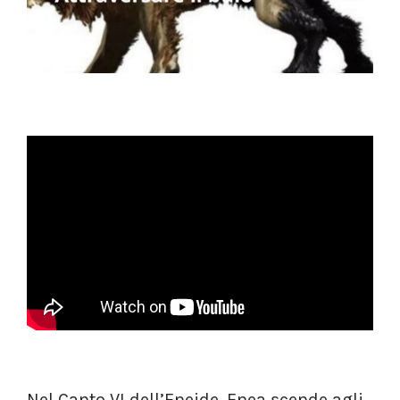
Nel Canto VI dell’Eneide, Enea scende agli