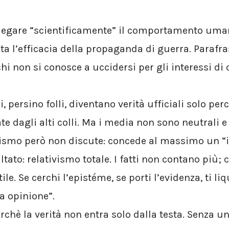
piegare “scientificamente” il comportamento uman
sta l’efficacia della propaganda di guerra. Paraf
i non si conosce a uccidersi per gli interessi di 
i, persino folli, diventano verità ufficiali solo per
 dagli alti colli. Ma i media non sono neutrali e 
tismo però non discute: concede al massimo un “io
ltato: relativismo totale. I fatti non contano più; 
ile. Se cerchi l’epistéme, se porti l’evidenza, ti l
ua opinione”.
chè la verità non entra solo dalla testa. Senza un