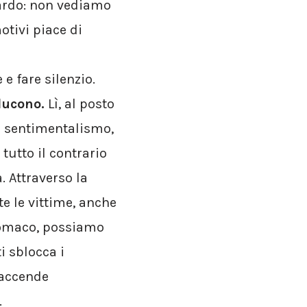
uardo: non vediamo
tivi piace di
e fare silenzio.
ducono.
Lì, al posto
n sentimentalismo,
: tutto il contrario
. Attraverso la
e le vittime, anche
stomaco, possiamo
i sblocca i
 accende
.