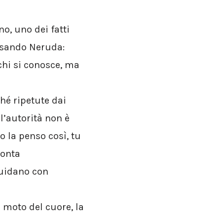
o, uno dei fatti
rasando Neruda:
chi si conosce, ma
ché ripetute dai
l’autorità non è
 la penso così, tu
conta
iquidano con
 moto del cuore, la