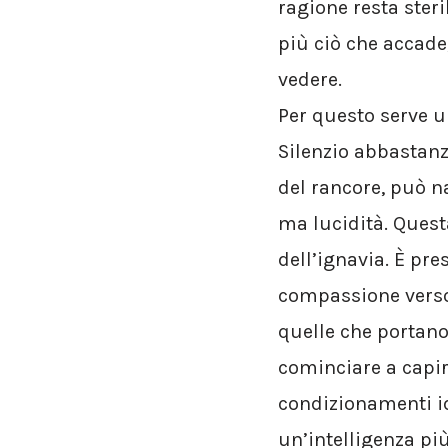
ragione resta ster
più ciò che accade
vedere.
Per questo serve un
Silenzio abbastan
del rancore, può n
ma lucidità. Ques
dell’ignavia. È pre
compassione verso l
quelle che portano
cominciare a capire
condizionamenti ide
un’intelligenza pi