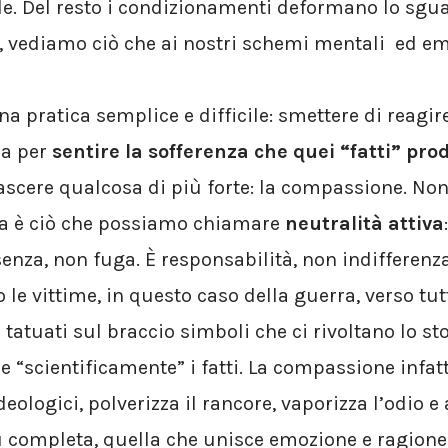
ile. Del resto i condizionamenti deformano lo sg
, vediamo ciò che ai nostri schemi mentali ed emo
a pratica semplice e difficile: smettere di reagire 
za per
sentire la sofferenza che quei “fatti” pro
ascere qualcosa di più forte: la compassione. No
ta è ciò che possiamo chiamare
neutralità attiva
senza, non fuga. È responsabilità, non indifferenza
e vittime, in questo caso della guerra, verso tutt
 tatuati sul braccio simboli che ci rivoltano lo 
 “scientificamente” i fatti. La compassione infatt
ologici, polverizza il rancore, vaporizza l’odio e
ù completa, quella che unisce emozione e ragione