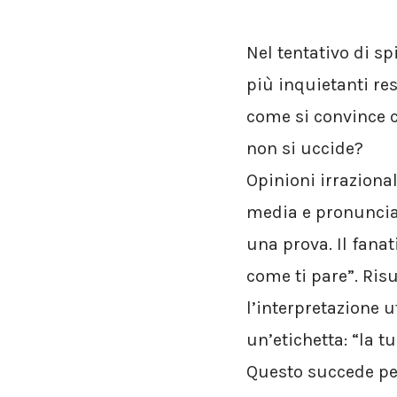
Nel tentativo di s
più inquietanti re
come si convince ch
non si uccide?
Opinioni irrazional
media e pronunciate
una prova. Il fana
come ti pare”. Risu
l’interpretazione ut
un’etichetta: “la t
Questo succede per