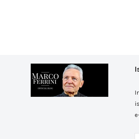
I
I
i
e