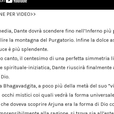
NE PER VIDEO>>
dia, Dante dovrà scendere fino nell’Inferno più 
ire la montagna del Purgatorio. Infine la dolce as
luce è più splendente.
mo canto, il centesimo di una perfetta simmetria l
e spirituale-iniziatica, Dante riuscirà finalmente 
Dio.
la Bhagavadgita, a poco più della metà del suo “v
i occhi mistici coi quali vedrà la forma universale
che doveva scoprire Arjuna era la forma di Dio 
rensibilmente alla ragione, si trova sia all’este