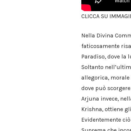
CLICCA SU IMMAGI
Nella Divina Comme
faticosamente risal
Paradiso, dove la 
Soltanto nell’ulti
allegorica, morale 
dove può scorgere 
Arjuna invece, nel
Krishna, ottiene gl
Evidentemente ciò 
Suprema che incomp