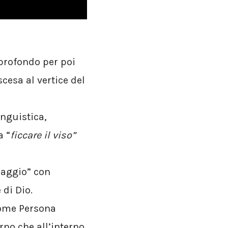
profondo per poi
cesa al vertice del
inguistica,
a “
ficcare il viso”
iaggio” con
 di Dio.
come Persona
rno che all’interno