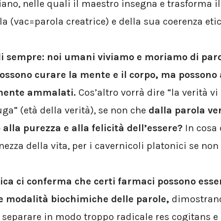
ano, nelle quali il maestro insegna e trasforma il
a (vac=parola creatrice) e della sua coerenza etic
 di sempre: noi umani viviamo e moriamo di paro
 possono curare la mente e il corpo, ma possono
amente ammalati.
Cos’altro vorrà dire “la verità vi 
ga” (età della verità), se non che
dalla parola ver
 alla purezza e alla felicità dell’essere?
In cosa 
ezza della vita, per i cavernicoli platonici se no
fica ci conferma che certi farmaci possono esse
se modalità biochimiche delle parole,
dimostrand
r separare in modo troppo radicale res cogitans e 