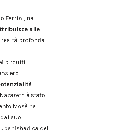
 Ferrini, ne
tribuisce alle
 realtà profonda
 circuiti
pensiero
potenzialità
Nazareth è stato
mento Mosè ha
 dai suoi
e upanishadica del