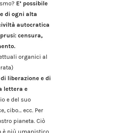
lismo?
E’ possibile
e di ogni alta
iviltà autocratica
oprusi: censura,
mento.
lettuali organici al
rata)
i liberazione e di
 lettera e
io e del suo
e, cibo… ecc. Per
stro pianeta. Ciò
n è più umanistico,