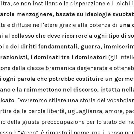
tra, se non instillando la disperazione e il nichi
 parole menzognere, basate su ideologie svuotat
e e diffuse nell’etere grazie alla potenza di
una c
i al collasso che deve ricorrere a ogni tipo di s
pi e dei diritti fondamentali, guerra, immiseri
razionisti, i dominati tra i dominatori
(gli intel
zione della classe bramanica degenerata e otteneb
 ogni parola che potrebbe costituire un germe d
ano e la reimmettono nel discorso, intatta nella
ficato
. Dovremmo stilare una storia del vocabolar
tire dalle parole libertà, uguaglianza, amore, pac
io della giusta preoccupazione per lo stato del no
desso è “green”, è rimasto il nome, ma il senso no