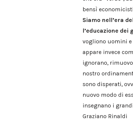
bensì economicistic
Siamo nell’era de
l’educazione dei 
vogliono uomini e d
appare invece come
ignorano, rimuovon
nostro ordinamento
sono disperati, ov
nuovo modo di esse
insegnano i grandi
Graziano Rinaldi