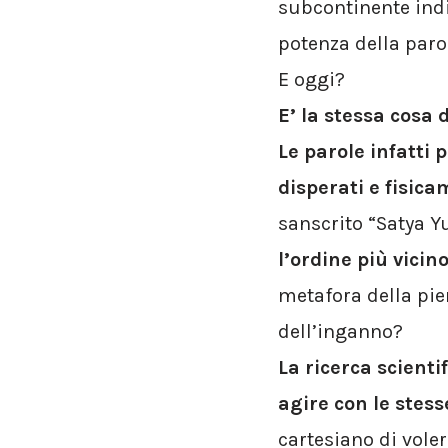
subcontinente indi
potenza della parol
E oggi?
E’ la stessa cosa
Le parole infatti
disperati e fisic
sanscrito “Satya Yu
l’ordine più vicino
metafora della pien
dell’inganno?
La ricerca scienti
agire con le stes
cartesiano di vole