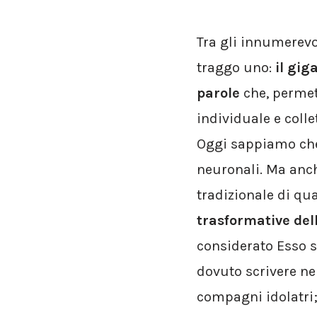
Tra gli innumerevo
traggo uno:
il gig
parole
che, permet
individuale e colle
Oggi sappiamo che 
neuronali. Ma anc
tradizionale di qu
trasformative del
considerato Esso s
dovuto scrivere nel
compagni idolatri; 