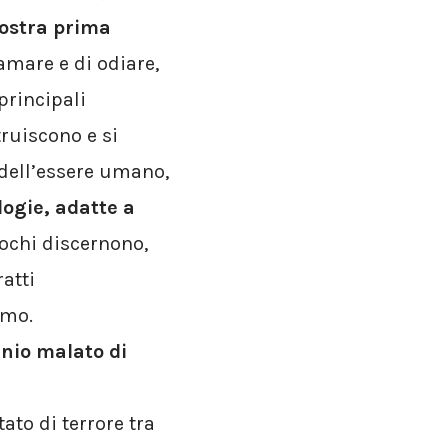
 nostra prima
amare e di odiare,
principali
truiscono e si
 dell’essere umano,
logie, adatte a
ochi discernono,
atti
smo.
inio malato di
to di terrore tra