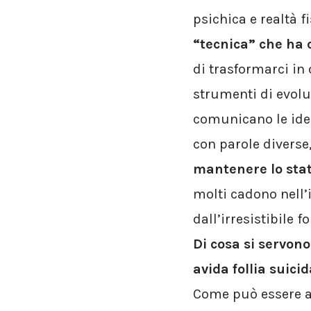
psichica e realtà f
“tecnica” che ha c
di trasformarci in 
strumenti di evoluz
comunicano le idea
con parole diverse
mantenere lo statu
molti cadono nell’i
dall’irresistibile
Di cosa si servon
avida follia suici
Come può essere ac