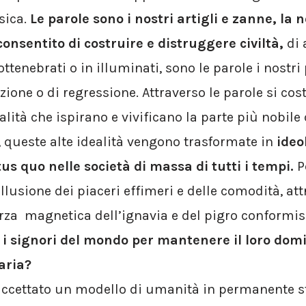
isica.
Le parole sono i nostri artigli e zanne, la
onsentito di costruire e distruggere civiltà,
di 
ottenebrati o in illuminati, sono le parole i nostri 
ione o di regressione. Attraverso le parole si cos
lità che ispirano e vivificano la parte più nobile
, queste alte idealità vengono trasformate in
ideo
s quo nelle società di massa di tutti i tempi.
P
llusione dei piaceri effimeri e delle comodità, attr
 forza magnetica dell’ignavia e del pigro conformi
o i signori del mondo per mantenere il loro dom
daria?
cettato un modello di umanità in permanente sta