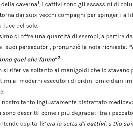
1
 della caverna
, i cattivi sono gli assassini di col
 torna dai suoi vecchi compagni per spingerli a li
a luce del sole.
esimo
ci offre una quantità di esempi, a partire da
ai suoi persecutori, pronunziò la nota richiesta:
“
2
anno quel che fanno
”
–
si riferiva soltanto ai manigoldi che lo stavano p
timi ai moderni esecutori di ordini omicidiari im
e.
 nostro tanto ingiustamente bistrattato medioevo
 sono descritti come i più degradati tra i peccato
ntende ospitarli:“
era la setta d’i
cattivi
, a Dio sp