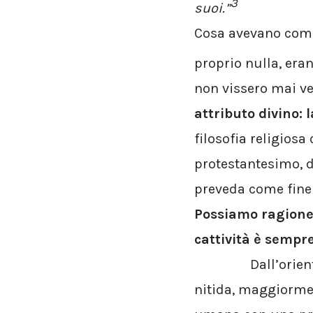
3
suoi.”
Cosa avevano comb
proprio nulla, eran
non vissero mai v
attributo divino: l
filosofia religiosa
protestantesimo, d
preveda come fine 
Possiamo ragionev
cattività è sempre
Dall’oriente ci p
nitida, maggiormen