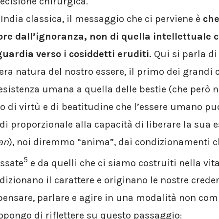
cisione chirurgica.
l’India classica, il messaggio che ci perviene è
che 
re dall’ignoranza, non di quella intellettuale 
ardia verso i cosiddetti eruditi.
Qui si parla d
vera natura del nostro essere, il primo dei grandi
esistenza umana a quella delle bestie (che però 
do di virtù e di beatitudine che l’essere umano pu
di proporzionale alla capacità di liberare la sua e
an
), noi diremmo “anima”, dai condizionamenti c
5
assate
e da quelli che ci siamo costruiti nella vit
dizionano il carattere e originano le nostre crede
pensare, parlare e agire in una modalità non com
opongo di riflettere su questo passaggio: