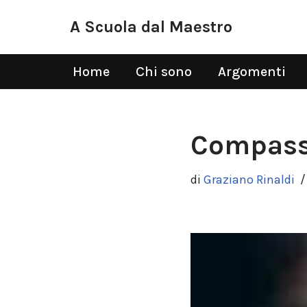
A Scuola dal Maestro
Vai
al
Home
Chi sono
Argomenti
contenuto
Compassi
di
Graziano Rinaldi