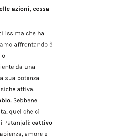
elle azioni, cessa
utilissima che ha
tiamo affrontando è
 o
iente da una
la sua potenza
siche attiva.
bbio.
Sebbene
ta, quel che ci
i Patanjali:
cattivo
sapienza, amore e