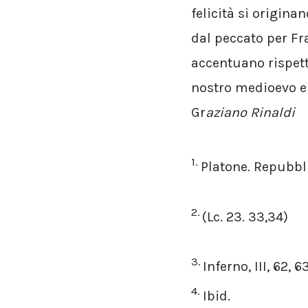
felicità si originan
dal peccato per Fr
accentuano rispett
nostro medioevo e 
Gr
aziano Rinaldi
1.
Platone. Repubbli
2.
(Lc. 23. 33,34)
3.
Inferno, III, 62, 63
4.
Ibid.