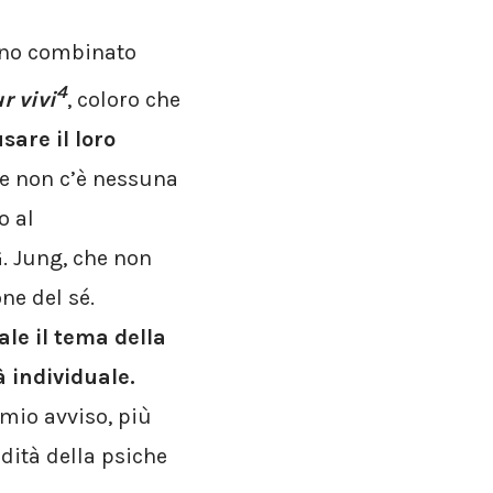
ano combinato
4
r vivi
, coloro che
sare il loro
e non c’è nessuna
o al
G. Jung, che non
ne del sé.
le il tema della
à individuale.
mio avviso, più
dità della psiche