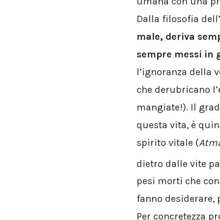
umana con una pre
Dalla filosofia del
male, deriva semp
sempre messi in gu
l’ignoranza della 
che derubricano l’
mangiate!). Il gra
questa vita, è quin
spirito vitale (
Atm
dietro dalle vite p
pesi morti che con
fanno desiderare, 
Per concretezza pr