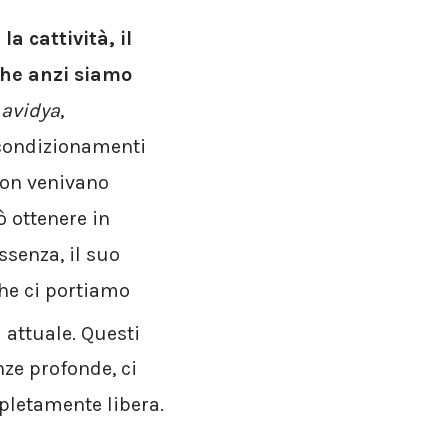
la cattività, il
che anzi siamo
i
avidya
,
 condizionamenti
non venivano
ò ottenere in
ssenza, il suo
he ci portiamo
a attuale. Questi
nze profonde, ci
pletamente libera.