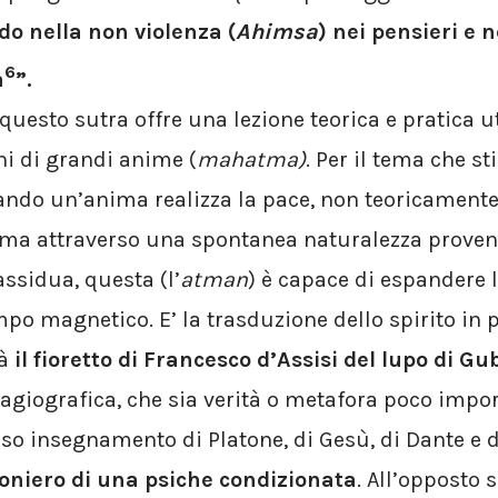
ldo nella non violenza (
Ahimsa
) nei pensieri e n
6
à
”.
 questo sutra offre una lezione teorica e pratica 
ni di grandi anime (
mahatma)
. Per il tema che s
ando un’anima realizza la pace, non teoricamente
, ma attraverso una spontanea naturalezza proven
assidua, questa (l’
atman
) è capace di espandere 
o magnetico. E’ la trasduzione dello spirito in p
rà
il fioretto di Francesco d’Assisi del lupo di Gu
 agiografica, che sia verità o metafora poco impor
so insegnamento di Platone, di Gesù, di Dante e d
ioniero
di una psiche condizionata
. All’opposto 