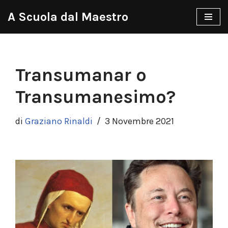
A Scuola dal Maestro
Vai
al
contenuto
Transumanar o
Transumanesimo?
di
Graziano Rinaldi
3 Novembre 2021