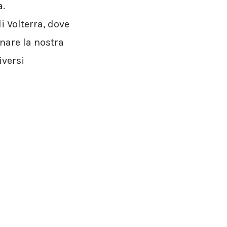
a.
 Volterra, dove
inare la nostra
iversi