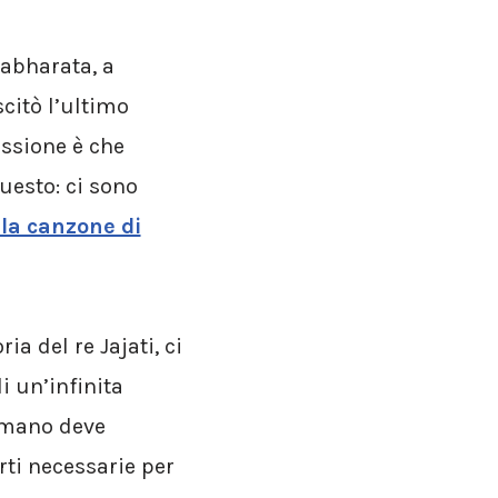
abharata, a
citò l’ultimo
essione è che
uesto: ci sono
 la canzone di
a del re Jajati, ci
i un’infinita
umano deve
orti necessarie per