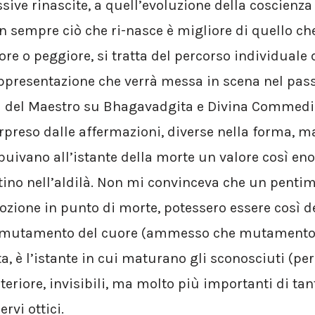
sive rinascite, a quell’evoluzione della coscienza
n sempre ciò che ri-nasce è migliore di quello c
re o peggiore, si tratta del percorso individuale 
ppresentazione che verrà messa in scena nel pass
i del Maestro su Bhagavadgita e Divina Commedi
preso dalle affermazioni, diverse nella forma, m
ibuivano all’istante della morte un valore così e
tino nell’aldilà. Non mi convinceva che un pentim
ione in punto di morte, potessero essere così d
 mutamento del cuore (ammesso che mutamento ci 
a, è l’istante in cui maturano gli sconosciuti (pe
eriore, invisibili, ma molto più importanti di tan
ervi ottici.