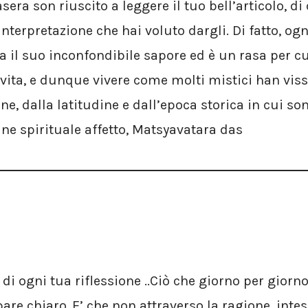
asera son riuscito a leggere il tuo bell’articolo, d
interpretazione che hai voluto dargli. Di fatto, og
ha il suo inconfondibile sapore ed è un rasa per c
 vita, e dunque vivere come molti mistici han vis
ne, dalla latitudine e dall’epoca storica in cui son
ne spirituale affetto, Matsyavatara das
di ogni tua riflessione ..Ciò che giorno per giorn
re chiaro..E’ che non attraverso la ragione, intes