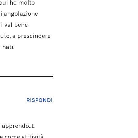
i cui ho molto
ni angolazione
ui val bene
suto, a prescindere
 nati.
RISPONDI
o apprendo..E
a come atttività