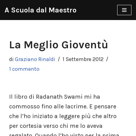
A Scuola dal Maestro
Vai
al
contenuto
La Meglio Gioventù
di
Graziano Rinaldi
1 Settembre 2012
1 commento
Il libro di Radanath Swami mi ha
commosso fino alle lacrime. E pensare
che l’ho iniziato a leggere più che altro
per cortesia verso chi me lo aveva
regalato. Quando l’ho visto per la prima