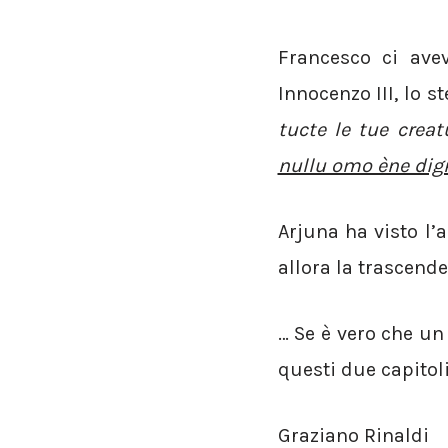
Francesco ci ave
Innocenzo III, lo s
tucte le tue crea
nullu omo ène dig
Arjuna ha visto l’
allora la trascend
… Se è vero che u
questi due capitol
Graziano Rinaldi