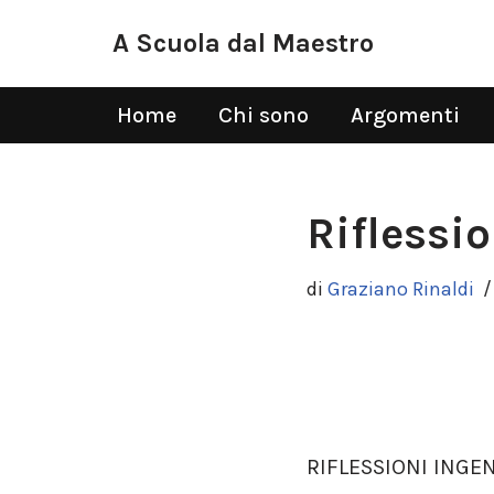
A Scuola dal Maestro
Vai
al
Home
Chi sono
Argomenti
contenuto
Riflessi
di
Graziano Rinaldi
RIFLESSIONI INGE