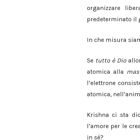
organizzare lib
predeterminato il 
In che misura sia
Se
tutto è Dio
allo
atomica alla
mas
l’elettrone consist
atomica, nell’anima
Krishna ci sta di
l’amore per le cr
in sé?