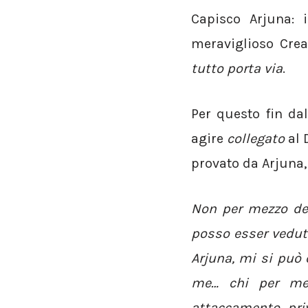
Capisco Arjuna: 
meraviglioso Cre
tutto porta via
.
Per questo fin dal
agire
collegato
al D
provato da Arjuna
Non per mezzo dell
posso esser vedut
Arjuna, mi si può
me… chi per me 
attaccamento, priv