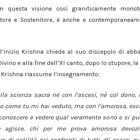
in questa visione così graniticamente monote
atore e Sostenitore, è anche e contemporanea
l’inizio Krishna chiede al suo discepolo di abb
ivino e alla fine dell’XI canto, dopo lo stupore, la 
, Krishna riassume l’insegnamento:
a scienza sacra né con l’ascesi, né col dono, n
o come tu mi hai veduto, ma con l’amorosa, escl
 conoscere e vedere qual veramente sono e si può
agisce, chi per me prova amorosa devozi
o di ostilità nei confronti di tutti gli esseri, q