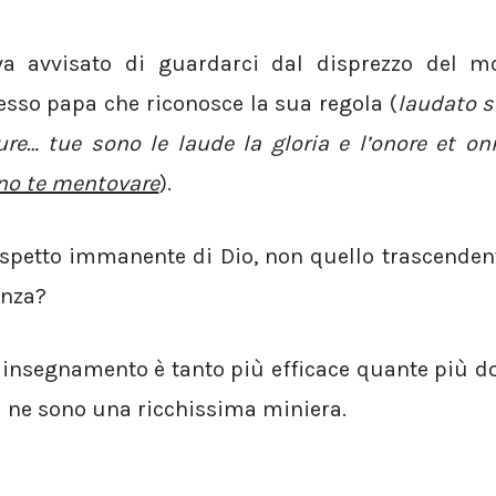
va avvisato di guardarci dal disprezzo del m
tesso papa che riconosce la sua regola (
laudato s
ture… tue sono le laude la gloria e l’onore et 
no te mentovare
).
aspetto immanente di Dio, non quello trascenden
enza?
n insegnamento è tanto più efficace quante più d
i ne sono una ricchissima miniera.