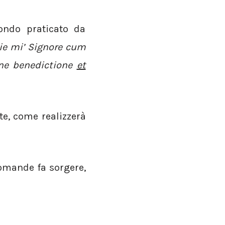
ondo praticato da
ie mi’ Signore cum
onne benedictione
et
te, come realizzerà
omande fa sorgere,