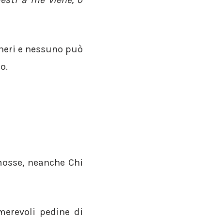
i neri e nessuno può
o.
 mosse, neanche Chi
merevoli pedine di