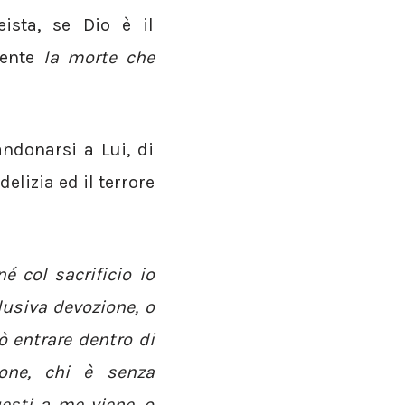
ista, se Dio è il
mente
la morte che
andonarsi a Lui, di
delizia ed il terrore
é col sacrificio io
usiva devozione, o
 entrare dentro di
one, chi è senza
uesti a me viene, o