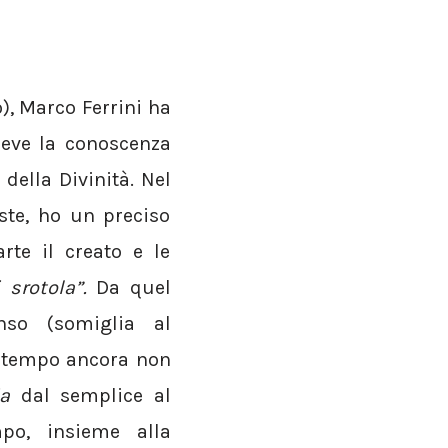
), Marco Ferrini ha
ceve la conoscenza
 della Divinità. Nel
ste, ho un preciso
te il creato e le
i srotola”.
Da quel
nso (somiglia al
 tempo ancora non
ia
dal semplice al
po, insieme alla